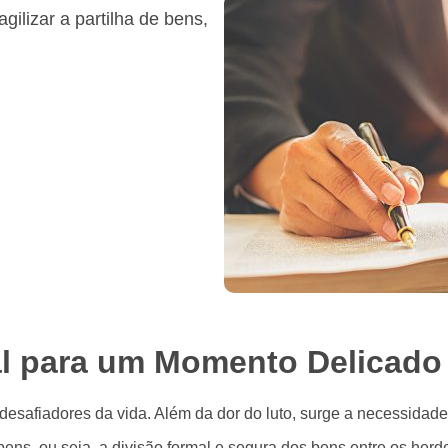
gilizar a partilha de bens,
l para um Momento Delicado
safiadores da vida. Além da dor do luto, surge a necessidade
ens, ou seja, a divisão formal e segura dos bens entre os herde