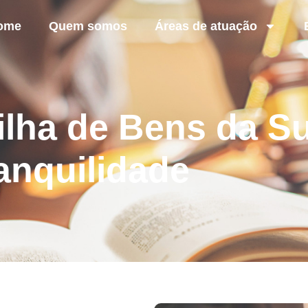
ome
Quem somos
Áreas de atuação
tilha de Bens da S
anquilidade